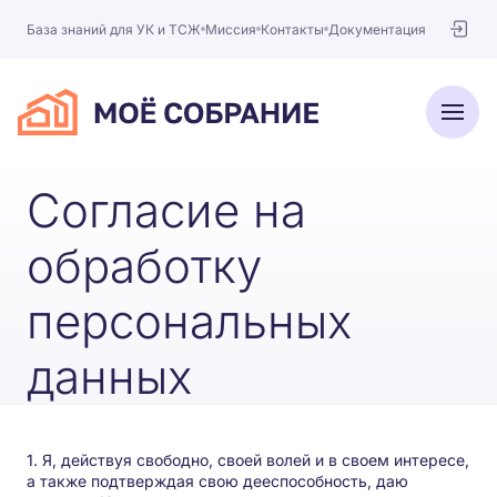
База знаний для УК и ТСЖ
Миссия
Контакты
Документация
Автоматизация ОСС
Согласие на
База знаний для УК и ТСЖ
обработку
Интеграция с ГИС ЖКХ
персональных
Миссия
данных
Тарифы
Контакты
1. Я, действуя свободно, своей волей и в своем интересе,
а также подтверждая свою дееспособность, даю